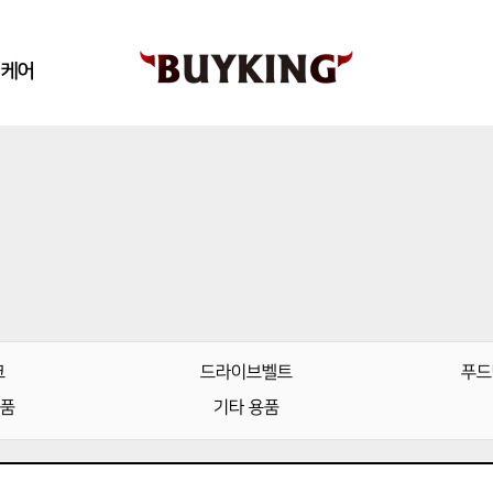
킹케어
크
드라이브벨트
푸드
용품
기타 용품