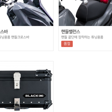
로스바
핸들밸런스
튜닝용품 핸들크로스바
핸들 끝단에 장착하는 튜닝용품
품절