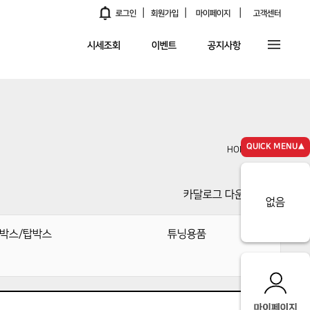
|
|
|
알림
로그인
회원가입
마이페이지
고객센터
시세조회
이벤트
공지사항
QUICK MENU▲
HOME
용품
>
카달로그 다운로드
없음
박스/탑박스
튜닝용품