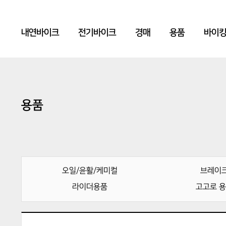
내연바이크
전기바이크
경매
용품
바이
용품
오일/윤활/케미컬
브레이
라이더용품
고고로 