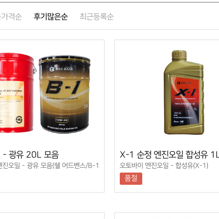
후기많은순
은가격순
최근등록순
- 광유 20L 모음
X-1 순정 엔진오일 합성유 1
진오일 - 광유 모음(쉘 어드벤스/B-1
오토바이 엔진오일 - 합성유(X-1)
품절