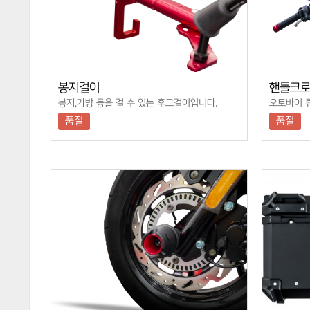
봉지걸이
핸들크
봉지,가방 등을 걸 수 있는 후크걸이입니다.
오토바이 
품절
품절