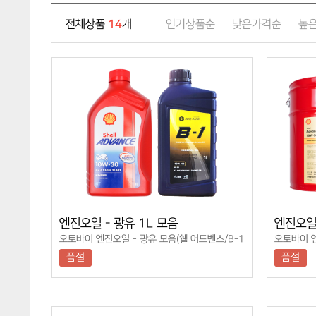
14
전체상품
개
인기상품순
낮은가격순
높
엔진오일 - 광유 1L 모음
엔진오일 
오토바이 엔진오일 - 광유 모음(쉘 어드벤스/B-1
오토바이 엔
순정오일)
순정오일)
품절
품절