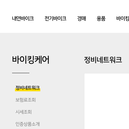
내연바이크
전기바이크
경매
용품
바이
바이킹케어
정비네트워크
정비네트워크
보험료조회
시세조회
인증상품소개