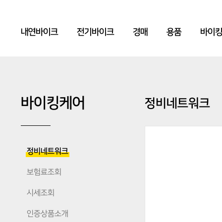
내연바이크
전기바이크
경매
용품
바이
바이킹케어
정비네트워크
정비네트워크
보험료조회
시세조회
인증상품소개