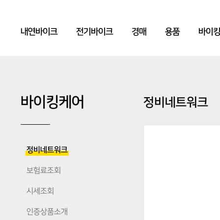
내연바이크
전기바이크
경매
용품
바이
바이킹케어
정비네트워크
정비네트워크
보험료조회
시세조회
인증상품소개