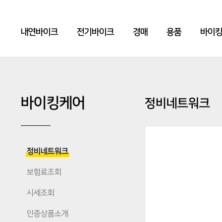
내연바이크
전기바이크
경매
용품
바이
바이킹케어
정비네트워크
정비네트워크
보험료조회
시세조회
인증상품소개